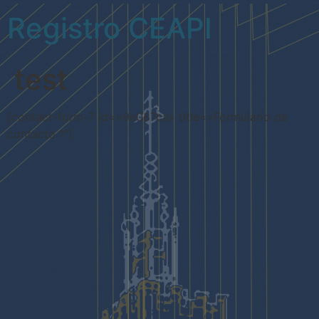
Registro CEAPI
test
[contact-form-7 id=»9e087ca» title=»Formulario de
contacto 1″]
şans
vidobet
vidobet
vidobet
vidobet
casinolevant
casinolevant
casinolevant
vidobet
şans
casinolevant
casino
şans
casino
casino
casino
boostaro
casinolevant
şans
casinolevant
şanscasino
vidobet
vidobet
levant
gorabet
galyabet
gorabet
gorabet
gorabet
vidobet
galyabet
gorabet
gorabet
casino
|
|
güncel
giriş
|
|
|
giriş
casino
giriş
şans
casino
levant
şans
şans
|
giriş
casino
giriş
|
|
giriş
casino
|
|
|
|
|
giriş
|
|
|
giriş
|
|
|
|
|
giriş
|
|
|
|
giriş
|
|
|
|
|
|
|