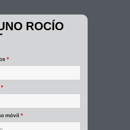
UNO ROCÍO
T
dos
*
o
*
no móvil
*